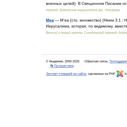
военных целей). В Священном Писании
перевод. Библейская энциклопедия арх. Никифора.
Меа
— М’еа (сто, множество) (Неем.3:1 ; 
Иерусалима, которая, по видимому, вмес
Ветхий и Новый заветы. Синодальный перевод. Библе
© Академик, 2000-2026
Обратная связь:
Техподдерж
👣 Путешествия
Экспорт словарей на сайты
, сделанные на PHP,
Jo