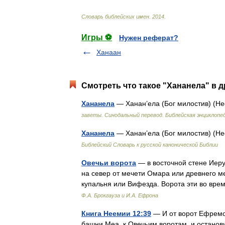
Словарь
библейских
имен
.
2014
.
Игры ⚽
Нужен реферат?
Ханаан
Смотреть что такое "Хананела" в д
Хананела
— Ханан’ела (Бог милостив) (Не
заветы. Синодальный перевод. Библейская энциклопед
Хананела
— Ханан’ела (Бог милостив) (Не
Библейский Словарь к русской канонической Библии
Овечьи ворота
— в восточной стене Иеру
на север от мечети Омара или древнего м
купальня или Вифезда. Ворота эти во в
Ф.А. Брокгауза и И.А. Ефрона
Книга Неемии 12:39
— И от ворот Ефремо
башни Меа, к Овечьим воротам, и остано