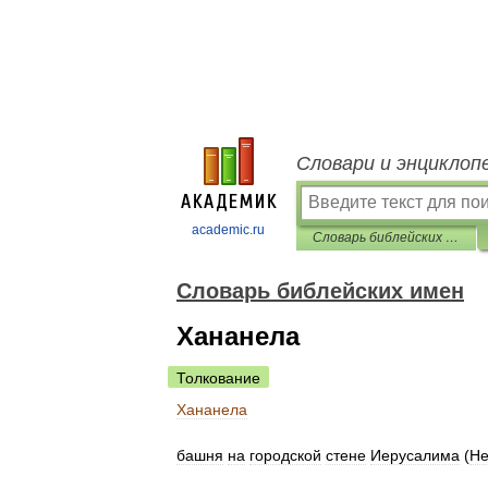
Словари и энциклоп
academic.ru
Словарь библейских имен
Словарь библейских имен
Хананела
Толкование
Хананела
башня
на
городской
стене
Иерусалима
(
Н