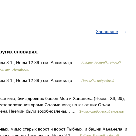
Хананеяне
ругих словарях:
ем.3:1 ; Неем.12:39 ) см. Анамеил,а …
Библия. Ветхий и Новый
ия арх. Никифора.
ем.3:1 ; Неем.12:39 ) см. Анамеил,а …
Полный и подробный
салима, близ древних башен Меа и Хананела (Неем., XII, 39),
естоположения храма Соломонова; на юг от них Овчая
ремена Неемии были возобновлены… …
Энциклопедический словарь
вых, мимо старых ворот и ворот Рыбных, и башни Хананела, и
вились у ворот Темничных. Неем.3:1 …
Библия. Ветхий и Новый