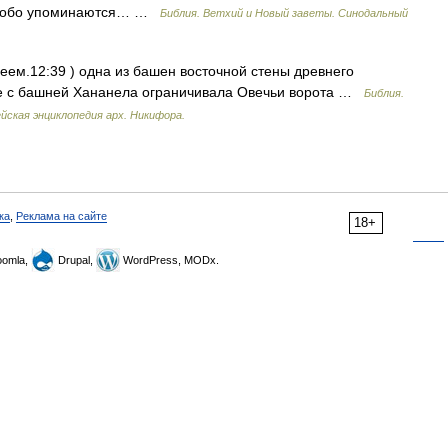
 особо упоминаются… …
Библия. Ветхий и Новый заветы. Синодальный
Неем.12:39 ) одна из башен восточной стены древнего
те с башней Хананела ограничивала Овечьи ворота …
Библия.
йская энциклопедия арх. Никифора.
ка
,
Реклама на сайте
18+
omla,
Drupal,
WordPress, MODx.