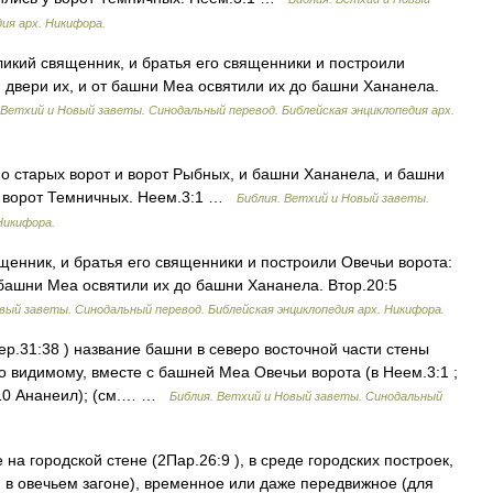
ия арх. Никифора.
икий священник, и братья его священники и построили
и двери их, и от башни Меа освятили их до башни Хананела.
 Ветхий и Новый заветы. Синодальный перевод. Библейская энциклопедия арх.
 старых ворот и ворот Рыбных, и башни Хананела, и башни
 у ворот Темничных. Неем.3:1 …
Библия. Ветхий и Новый заветы.
Никифора.
енник, и братья его священники и построили Овечьи ворота:
т башни Меа освятили их до башни Хананела. Втор.20:5
вый заветы. Синодальный перевод. Библейская энциклопедия арх. Никифора.
ер.31:38 ) название башни в северо восточной части стены
 видимому, вместе с башней Меа Овечьи ворота (в Неем.3:1 ;
:10 Ананеил); (см.… …
Библия. Ветхий и Новый заветы. Синодальный
а городской стене (2Пар.26:9 ), в среде городских построек,
и в овечьем загоне), временное или даже передвижное (для