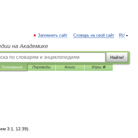
Запомнить сайт
Словарь на свой сайт
RU
едии на Академике
Найти!
Толкования
Переводы
Книги
Игры ⚽
еем
3:1
,
12:39
).