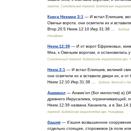
заветы. Синодальный перевод. Библейская энциклопед
Книга Неемии 3:1
— И встал Елияшив, вел
Овечьи ворота: они освятили их и вставил
Втор.20:5 Неем.12:10 Иер.31:38 …
Библия.
Никифора.
Неем.12:39
— И от ворот Ефремовых, мимо
Меа, к Овечьим воротам, и остановились
Синодальный перевод. Библейская энциклопедия арх. 
Неем.3:1
— И встал Елияшив, великий свящ
они освятили их и вставили двери их, и о
Неем.12:10 Иер.31:38 …
Библия. Ветхий и Но
Анамеил
— Анаме’ил (Бог милостив) а) (И
древнего Иерусалима, ограничивающей, по
Неем.12:39 названа Хананела, а в Зах.14
перевод. Библейская энциклопедия арх. Никифора.
башня
— б’ашня возвышенное сооружение н
отдельно стоящее, сторожевое (в поле ил